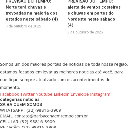
PREVISÃO DO TEMPO:
PREVISÃO DO TEMPO:
Norte terá chuvas e
alerta de ventos costeiros
trovoadas na maioria dos
e chuvas em partes do
estados neste sábado (4)
Nordeste neste sábado
(4)
3 de outubro de 2025
3 de outubro de 2025
Somos um dos maiores portais de noticias de toda nossa região,
estamos focados em levar as melhores noticias até você, para
que fique sempre atualizado com os acontecimentos do
momento.
Facebook
Twitter
Youtube
Linkedin
Envelope
Instagram
categorias noticias
SAIBA QUEM SOMOS
WHATSAPP : (32)-98816-3909
EMAIL: contato@barbacenaemtempo.com.br
CELULAR: (32)-98816-3909
REDAÇÃO: (32)-98816-3909