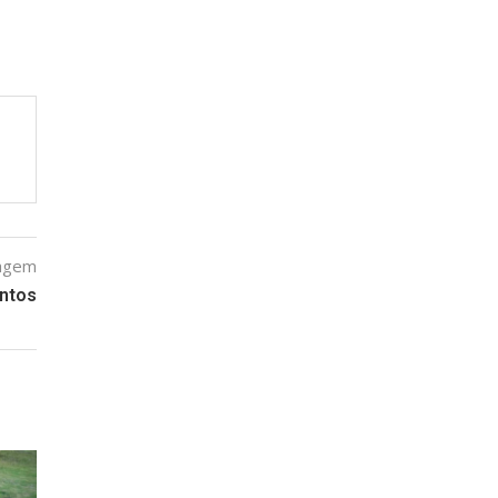
tagem
ontos