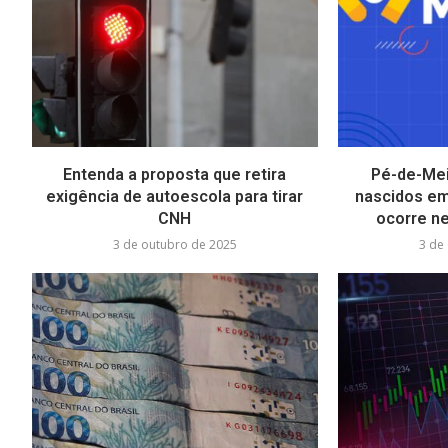
Entenda a proposta que retira
Pé-de-Mei
exigência de autoescola para tirar
nascidos em
CNH
ocorre ne
3 de outubro de 2025
3 de