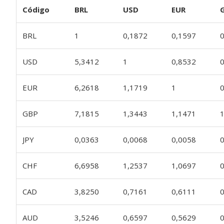
Código
BRL
USD
EUR
BRL
1
0,1872
0,1597
USD
5,3412
1
0,8532
EUR
6,2618
1,1719
1
GBP
7,1815
1,3443
1,1471
JPY
0,0363
0,0068
0,0058
CHF
6,6958
1,2537
1,0697
CAD
3,8250
0,7161
0,6111
AUD
3,5246
0,6597
0,5629