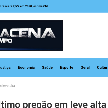
 crescerá 2,5% em 2020, estima CNI
ustiça
Economia
Saúde
Esporte
Geral
Cultur
 leve alta
ltimo pregão em leve alta