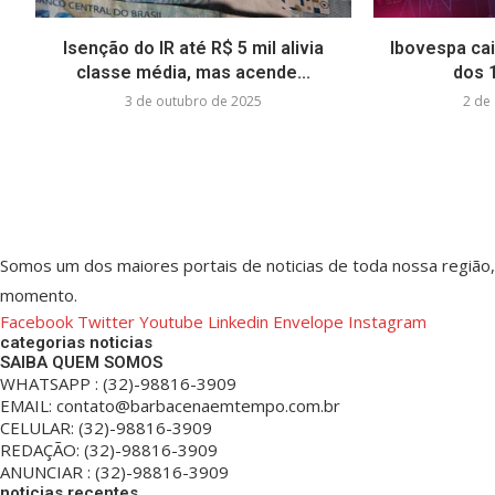
Isenção do IR até R$ 5 mil alivia
Ibovespa cai
classe média, mas acende...
dos 
3 de outubro de 2025
2 de
Somos um dos maiores portais de noticias de toda nossa região
momento.
Facebook
Twitter
Youtube
Linkedin
Envelope
Instagram
categorias noticias
SAIBA QUEM SOMOS
WHATSAPP : (32)-98816-3909
EMAIL: contato@barbacenaemtempo.com.br
CELULAR: (32)-98816-3909
REDAÇÃO: (32)-98816-3909
ANUNCIAR : (32)-98816-3909
noticias recentes