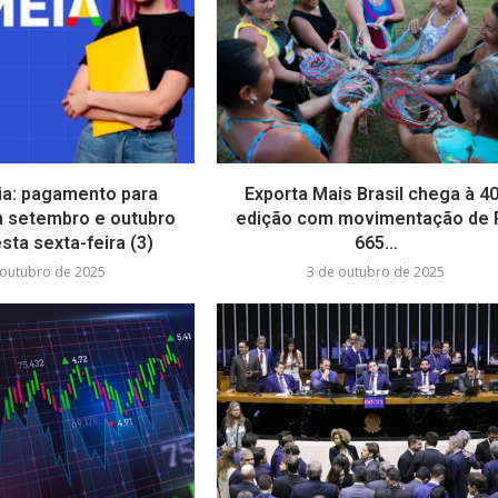
a: pagamento para
Exporta Mais Brasil chega à 4
 setembro e outubro
edição com movimentação de 
sta sexta-feira (3)
665...
 outubro de 2025
3 de outubro de 2025