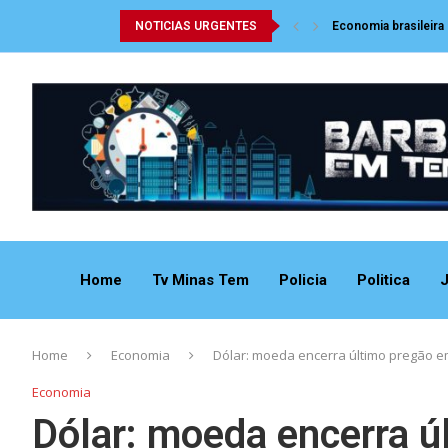
NOTICIAS URGENTES
Economia brasileira
Home
Tv Minas Tem
Policia
Politica
J
Home
Economia
Dólar: moeda encerra último pregão em
Economia
Dólar: moeda encerra ú