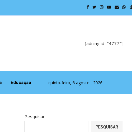
Política p
[adning id="4777"]
quinta-feira, 6 agosto , 2026
a
Educação
Pesquisar
PESQUISAR