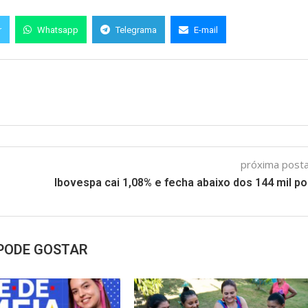
r
Whatsapp
Telegrama
E-mail
próxima pos
Ibovespa cai 1,08% e fecha abaixo dos 144 mil p
PODE GOSTAR