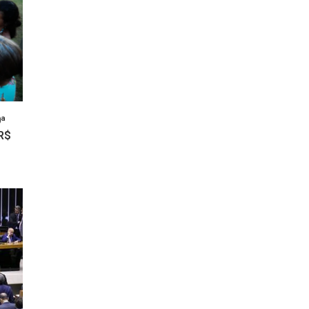
0ª
R$