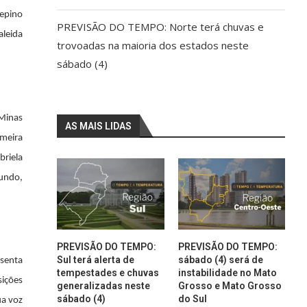
Pepino
PREVISÃO DO TEMPO: Norte terá chuvas e
aleida
trovoadas na maioria dos estados neste
sábado (4)
 Minas
AS MAIS LIDAS
imeira
briela
mundo,
PREVISÃO DO TEMPO:
PREVISÃO DO TEMPO:
Sul terá alerta de
sábado (4) será de
esenta
tempestades e chuvas
instabilidade no Mato
sições
generalizadas neste
Grosso e Mato Grosso
sábado (4)
do Sul
ua voz