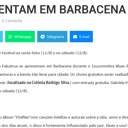
SENTAM EM BARBACENA
0 Comente
Whatsapp
Telegrama
E-mail
estival na sexta-feira (11/8) e no sábado (12/8).
a Falcatrua se apresentam em Barbacena durante o Loucomotiva Blues &
antoras e a banda irão levar para cidade. Os shows gratuitos ser
ão realiza
mio (
localizado na Colônia Rodrigo Silva
) com entrada gratuita. Gabriela 
no sábado (12/8).
o álbum “Fireflies”com canções inéditas e autorais sobre a vida, amor e div
 dos dias atuais, o disco é
fortemente influenciado pelo jazz, blues e soul