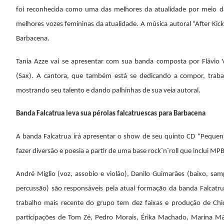
foi reconhecida como uma das melhores da atualidade por meio d
melhores vozes femininas da atualidade. A música autoral “After Kick
Barbacena.
Tania Azze vai se apresentar com sua banda composta por Flávio Ve
(Sax). A cantora, que também está se dedicando a compor, trabal
mostrando seu talento e dando palhinhas de sua veia autoral.
Banda Falcatrua leva sua pérolas falcatruescas para Barbacena
A banda Falcatrua irá apresentar o show de seu quinto CD “Pequen
fazer diversão e poesia a partir de uma base rock´n´roll que inclui MP
André Miglio (voz, assobio e violão), Danilo Guimarães (baixo, samp
percussão) são responsáveis pela atual formação da banda Falcat
trabalho mais recente do grupo tem dez faixas e produção de Chi
participações de Tom Zé, Pedro Morais, Érika Machado, Marina M