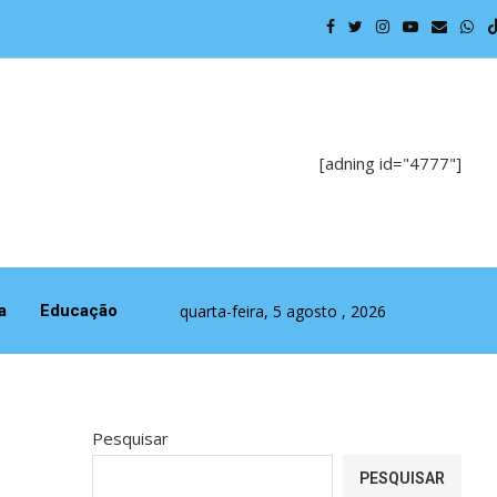
Política p
[adning id="4777"]
quarta-feira, 5 agosto , 2026
a
Educação
Pesquisar
PESQUISAR