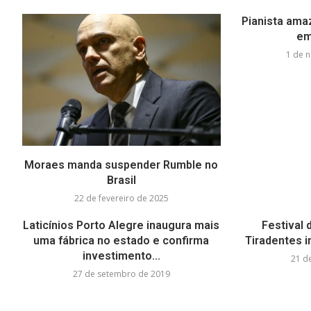
Pianista ama
em
1 de 
Moraes manda suspender Rumble no
Brasil
22 de fevereiro de 2025
Laticínios Porto Alegre inaugura mais
Festival
uma fábrica no estado e confirma
Tiradentes 
investimento...
21 d
27 de setembro de 2019