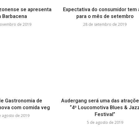
zonense se apresenta
Expectativa do consumidor tem 
 Barbacena
para o mês de setembro
novembro de 2019
28 de setembro de 2019
 de Gastronomia de
Audergang será uma das atraçõe
inova com comida veg
“4º Loucomotiva Blues & Jaz
Festival”
e agosto de 2019
5 de agosto de 2019