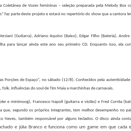
a Coletânea de Vozes femininas – seleção preparada pela Melody Box c
s” faz parte deste projeto e estará no repertório do show que a cantora le
rsiani (Guitarra), Adriano Aquino (Baixo), Edgar Filho (Bateria), Andre
ha para lançar ainda este ano seu primeiro CD. Enquanto isso, ela co
as Porções de Espaço”, no sábado (12/8). Conhecidos pela autenticidade
B, folk, influências do soul de Tim Maia a marchinhas de carnavais.
ler e minimoog), Francesco Napoli (guitarra e violão) e Fred Corrêa (bat
rua que, segundo os próprios integrantes, tem melhor desempenho no pa
co Neves, também responsável por alguns teclados. O disco ainda con
achado e Júlia Branco e funciona como um game em que cada 