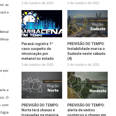
3 de outubro de 2025
3 de outubro de 2025
om as
vará a
 Benai
ntinua
Paraná registra 1º
PREVISÃO DO TEMPO:
caso suspeito de
Instabilidade marca o
intoxicação por
Sudeste neste sábado
metanol no estado
(4)
3 de outubro de 2025
3 de outubro de 2025
 e por
eria e
lco. O
PREVISÃO DO TEMPO:
PREVISÃO DO TEMPO:
ta com
Norte terá chuvas e
alerta de ventos
etapa
trovoadas na maioria
costeiros e chuvas em