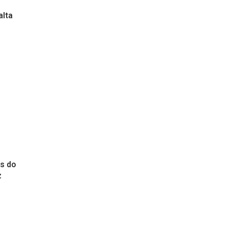
alta
s do
z