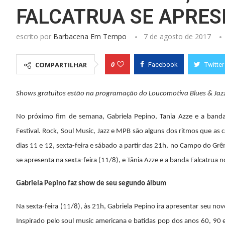
FALCATRUA SE APRE
escrito por
Barbacena Em Tempo
7 de agosto de 2017
0
COMPARTILHAR
Facebook
Twitter
Shows gratuitos estão na programação do Loucomotiva Blues & Jazz F
No próximo fim de semana, Gabriela Pepino, T
a
nia Azze e a band
Festival. Rock, Soul Music, Jazz e MPB são alguns dos ritmos que as c
dias 11 e 12, sexta-feira e sábado a partir das 21h, no Campo do Grê
se apresenta na sexta-feira (11/8), e Tânia Azze e a banda Falcatrua 
Gabriela Pepino faz show de seu segundo álbum
Na sexta-feira (11/8), às 21h, Gabriela Pepino ira apresentar seu nov
Inspirado pelo soul music americana e batidas pop dos anos 60, 90 e