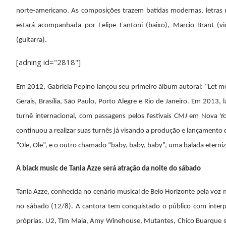
norte-americano. As composições trazem batidas modernas, letras
estará acompanhada por Felipe Fantoni (baixo), Marcio Brant (vi
(guitarra).
[adning id="2818"]
Em 2012, Gabriela Pepino lan
ç
ou seu primeiro
á
lbum autoral: “Let m
Gerais, Bras
ília, S
ão Paulo, Porto Alegre e Rio de Janeiro. Em 2013, l
turnê internacional, com passagens pelos festivais CMJ em Nova 
continuou a realizar suas turn
ê
s já visando a produçã
o e lan
çamento d
“Ole, Ole”, e o outro chamado “baby, baby, baby”, uma balada eterniz
A black music de Tania Azze será atração da noite do sábado
Tania Azze, conhecida no cenário musical de Belo Horizonte pela voz 
no sábado (12/8). A cantora tem conquistado o público com inter
próprias. U2, Tim Maia, Amy Winehouse, Mutantes, Chico Buarque sã