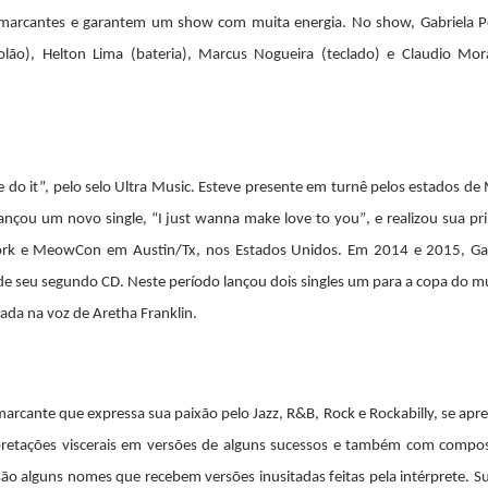
 marcantes e garantem um show com muita energia. No show, Gabriela 
olão), Helton Lima (bateria), Marcus Nogueira (teclado) e Claudio Mor
e do it”, pelo selo Ultra Music. Esteve presente em turnê pelos estados de
an
ç
ou um novo single,
“
I just wanna make love to you
”
, e realizou sua pr
York e MeowCon em Austin/Tx, nos Estados Unidos. Em 2014 e 2015, Ga
e seu segundo CD. Neste perí
odo lan
çou dois singles um para a copa do 
ada na voz de Aretha Franklin.
marcante que expressa sua paixão pelo Jazz, R&B, Rock e Rockabilly, se apr
pretações viscerais em versões de alguns sucessos e também com compo
o alguns nomes que recebem versões inusitadas feitas pela intérprete. S