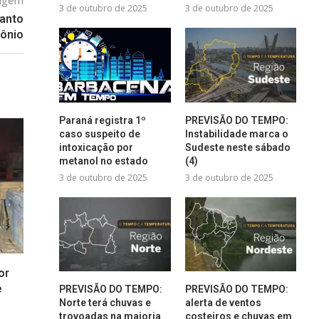
tagem
3 de outubro de 2025
3 de outubro de 2025
Santo
ônio
Paraná registra 1º
PREVISÃO DO TEMPO:
caso suspeito de
Instabilidade marca o
intoxicação por
Sudeste neste sábado
metanol no estado
(4)
3 de outubro de 2025
3 de outubro de 2025
or
e
PREVISÃO DO TEMPO:
PREVISÃO DO TEMPO:
Norte terá chuvas e
alerta de ventos
trovoadas na maioria
costeiros e chuvas em