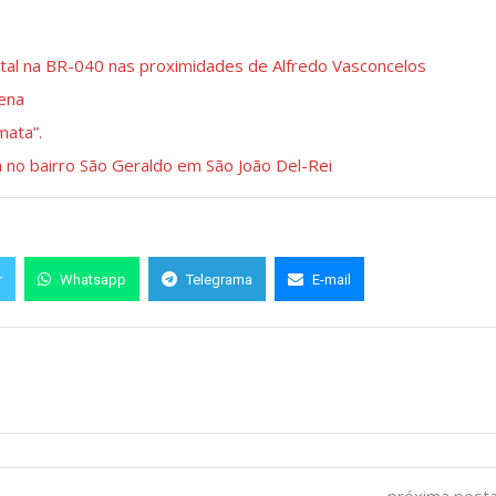
fatal na BR-040 nas proximidades de Alfredo Vasconcelos
cena
mata”.
a no bairro São Geraldo em São João Del-Rei
r
Whatsapp
Telegrama
E-mail