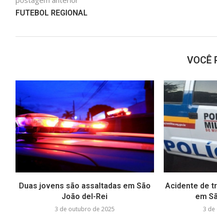
postagem anterior
FUTEBOL REGIONAL
VOCÊ 
Duas jovens são assaltadas em São
Acidente de tr
João del-Rei
em Sã
3 de outubro de 2025
3 de