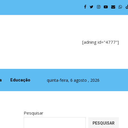
Política p
[adning id="4777"]
quinta-feira, 6 agosto , 2026
a
Educação
Pesquisar
PESQUISAR