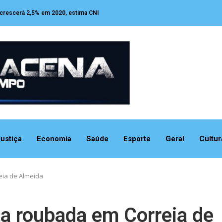
 crescerá 2,5% em 2020, estima CNI
ustiça
Economia
Saúde
Esporte
Geral
Cultur
ia de Almeida
 roubada em Correia de