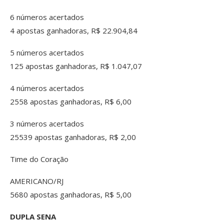
6 números acertados
4 apostas ganhadoras, R$ 22.904,84
5 números acertados
125 apostas ganhadoras, R$ 1.047,07
4 números acertados
2558 apostas ganhadoras, R$ 6,00
3 números acertados
25539 apostas ganhadoras, R$ 2,00
Time do Coração
AMERICANO/RJ
5680 apostas ganhadoras, R$ 5,00
DUPLA SENA