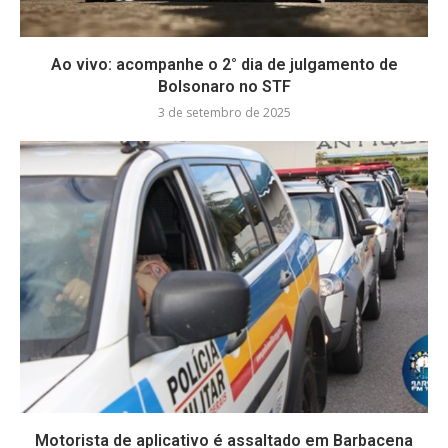
Ao vivo: acompanhe o 2° dia de julgamento de
Bolsonaro no STF
3 de setembro de 2025
Motorista de aplicativo é assaltado em Barbacena