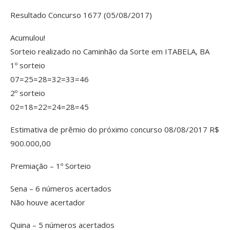
Resultado Concurso 1677 (05/08/2017)
Acumulou!
Sorteio realizado no Caminhão da Sorte em ITABELA, BA
1º sorteio
07=25=28=32=33=46
2º sorteio
02=18=22=24=28=45
Estimativa de prêmio do próximo concurso 08/08/2017 R$
900.000,00
Premiação – 1º Sorteio
Sena – 6 números acertados
Não houve acertador
Quina – 5 números acertados