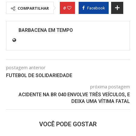
0
COMPARTILHAR
Facebook
BARBACENA EM TEMPO
postagem anterior
FUTEBOL DE SOLIDARIEDADE
próxima postagem
ACIDENTE NA BR 040 ENVOLVE TRÊS VEÍCULOS, E
DEIXA UMA VÍTIMA FATAL
VOCÊ PODE GOSTAR