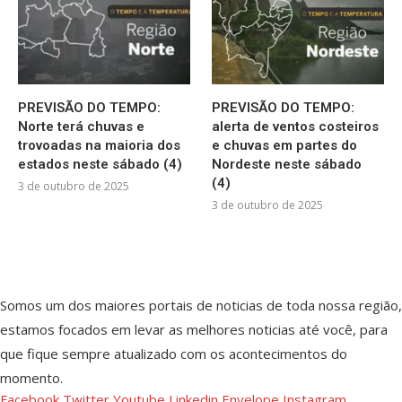
PREVISÃO DO TEMPO:
PREVISÃO DO TEMPO:
Norte terá chuvas e
alerta de ventos costeiros
trovoadas na maioria dos
e chuvas em partes do
estados neste sábado (4)
Nordeste neste sábado
(4)
3 de outubro de 2025
3 de outubro de 2025
Somos um dos maiores portais de noticias de toda nossa região,
estamos focados em levar as melhores noticias até você, para
que fique sempre atualizado com os acontecimentos do
momento.
Facebook
Twitter
Youtube
Linkedin
Envelope
Instagram