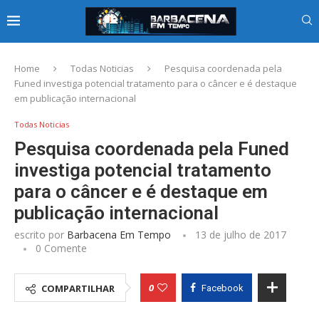
Home
Todas Noticias
Pesquisa coordenada pela
Funed investiga potencial tratamento para o câncer e é destaque
em publicação internacional
Todas Noticias
Pesquisa coordenada pela Funed
investiga potencial tratamento
para o câncer e é destaque em
publicação internacional
escrito por
Barbacena Em Tempo
13 de julho de 2017
0 Comente
0
COMPARTILHAR
Facebook