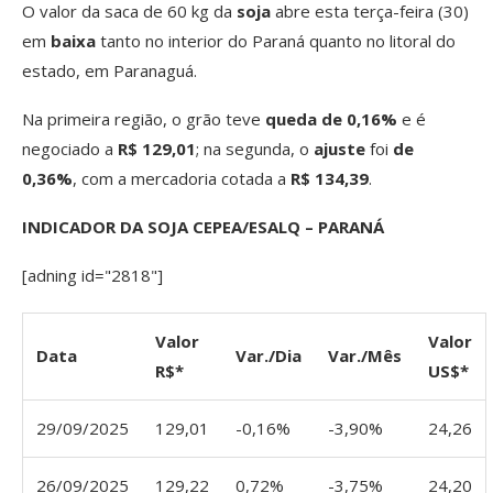
O valor da saca de 60 kg da
soja
abre esta terça-feira (30)
em
baixa
tanto no interior do Paraná quanto no litoral do
estado, em Paranaguá.
Na primeira região, o grão teve
queda de 0,16%
e é
negociado a
R$ 129,01
; na segunda, o
ajuste
foi
de
0,36%
, com a mercadoria cotada a
R$ 134,39
.
INDICADOR DA SOJA CEPEA/ESALQ – PARANÁ
[adning id="2818"]
Valor
Valor
Data
Var./Dia
Var./Mês
R$*
US$*
29/09/2025
129,01
-0,16%
-3,90%
24,26
26/09/2025
129,22
0,72%
-3,75%
24,20