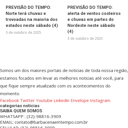
PREVISÃO DO TEMPO:
PREVISÃO DO TEMPO:
Norte terá chuvas e
alerta de ventos costeiros
trovoadas na maioria dos
e chuvas em partes do
estados neste sábado (4)
Nordeste neste sábado
(4)
3 de outubro de 2025
3 de outubro de 2025
Somos um dos maiores portais de noticias de toda nossa região,
estamos focados em levar as melhores noticias até você, para
que fique sempre atualizado com os acontecimentos do
momento.
Facebook
Twitter
Youtube
Linkedin
Envelope
Instagram
categorias noticias
SAIBA QUEM SOMOS
WHATSAPP : (32)-98816-3909
EMAIL: contato@barbacenaemtempo.com.br
CELULAR: (32)-98816-3909