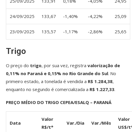
25/09/2025
133,91
0,18%
-4,05%
24,95
24/09/2025
133,67
-1,40%
-4,22%
25,09
23/09/2025
135,57
-1,17%
-2,86%
25,65
Trigo
O preço do
trigo
, por sua vez, registra
valorização de
0,11% no Paraná e 0,15% no Rio Grande do Sul
.
No
primeiro estado, a tonelada é vendida a
R$ 1.284,38
,
enquanto no segundo é comercializada a
R$ 1.227,33
.
PREÇO MÉDIO DO TRIGO CEPEA/ESALQ – PARANÁ
Valor
Valor
Data
Var./Dia
Var./Mês
R$/t*
US$/t