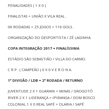
PENALIDADES ( 1 X 0 )
FINALISTAS = UNIÃO X VILA REAL .
06 RODADAS = 25 JOGOS = 116 GOLS .
ORGANIZAÇÃO DO DESPORTISTA / ZÉ LAGINHA.
COPA INTEGRAÇÃO 2017 =
FINALÍSSIMA
ESTÁDIO SÃO SEBASTIÃO / VILLA DO CARMO.
C R P . ( CAMPEÃO ) 0 X 0 V E R O N A.
1ª DIVISÃO / LDB = 2ª RODADA / RETURNO
JUVENTUDE 2 X 1 GUARANI = MINAS / GROGOTÓ
RIVER 2 X 1 LIDERANÇA = IPIRANGA / DOM BOSCO
COLONIAL 1 X 0 REAL SAPÉ = OLARIA / SAPÉ