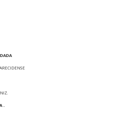
ODADA
PARECIDENSE
NIZ.
 .