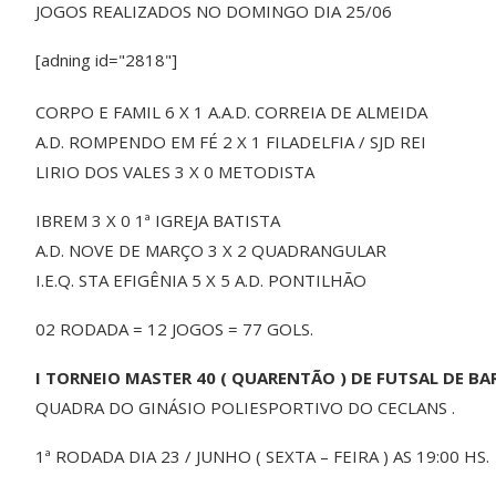
JOGOS REALIZADOS NO DOMINGO DIA 25/06
[adning id="2818"]
CORPO E FAMIL 6 X 1 A.A.D. CORREIA DE ALMEIDA
A.D. ROMPENDO EM FÉ 2 X 1 FILADELFIA / SJD REI
LIRIO DOS VALES 3 X 0 METODISTA
IBREM 3 X 0 1ª IGREJA BATISTA
A.D. NOVE DE MARÇO 3 X 2 QUADRANGULAR
I.E.Q. STA EFIGÊNIA 5 X 5 A.D. PONTILHÃO
02 RODADA = 12 JOGOS = 77 GOLS.
I TORNEIO MASTER 40 ( QUARENTÃO ) DE FUTSAL DE BA
QUADRA DO GINÁSIO POLIESPORTIVO DO CECLANS .
1ª RODADA DIA 23 / JUNHO ( SEXTA – FEIRA ) AS 19:00 HS.