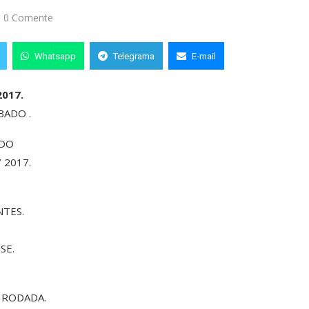
0 Comente
Whatsapp
Telegrama
E-mail
017.
BADO .
 DO
 2017.
NTES.
SE.
ª RODADA.