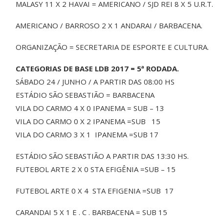
MALASY 11 X 2 HAVAI = AMERICANO / SJD REI 8 X 5 U.R.T.
AMERICANO / BARROSO 2 X 1 ANDARAI / BARBACENA.
ORGANIZAÇÃO = SECRETARIA DE ESPORTE E CULTURA.
CATEGORIAS DE BASE LDB 2017 = 5ª RODADA.
SÁBADO 24 / JUNHO / A PARTIR DAS 08:00 HS
ESTÁDIO SÃO SEBASTIÃO = BARBACENA
VILA DO CARMO 4 X 0 IPANEMA = SUB – 13
VILA DO CARMO 0 X 2 IPANEMA =SUB 15
VILA DO CARMO 3 X 1 IPANEMA =SUB 17
ESTÁDIO SÃO SEBASTIÃO A PARTIR DAS 13:30 HS.
FUTEBOL ARTE 2 X 0 STA EFIGÊNIA =SUB – 15
FUTEBOL ARTE 0 X 4 STA EFIGENIA =SUB 17
CARANDAI 5 X 1 E . C . BARBACENA = SUB 15