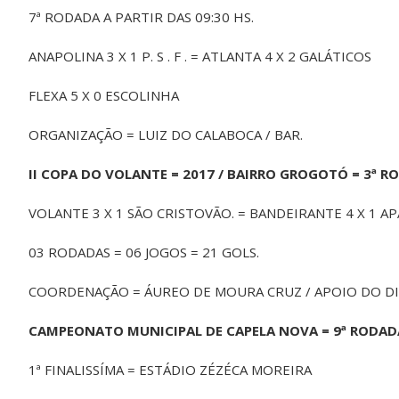
7ª RODADA A PARTIR DAS 09:30 HS.
ANAPOLINA 3 X 1 P. S . F . = ATLANTA 4 X 2 GALÁTICOS
FLEXA 5 X 0 ESCOLINHA
ORGANIZAÇÃO = LUIZ DO CALABOCA / BAR.
II COPA DO VOLANTE = 2017 / BAIRRO GROGOTÓ = 3ª R
VOLANTE 3 X 1 SÃO CRISTOVÃO. = BANDEIRANTE 4 X 1 A
03 RODADAS = 06 JOGOS = 21 GOLS.
COORDENAÇÃO = ÁUREO DE MOURA CRUZ / APOIO DO DI
CAMPEONATO MUNICIPAL DE CAPELA NOVA = 9ª RODADA
1ª FINALISSÍMA = ESTÁDIO ZÉZÉCA MOREIRA