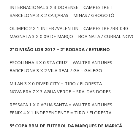
INTERNACIONAL 3 X 3 DORENSE = CAMPESTRE I
BARCELONA 3 X 2 CAIÇARAS = MINAS / GROGOTÓ
OLIMPIC 2 X 1 INTER /VALENTIN = CAMPESTRE /BR-040
MAGNATA 3 X 0 09 DE MARÇO = BOA NATA / CURRAL NOV
2ª DIVISÃO LDB 2017 = 2ª RODADA / RETURNO
ESCOLINHA 4 X 0 STA CRUZ = WALTER ANTUNES
BARCELONA 3 X 2 VILA REAL / GA = GALEGO
MILAN 3 X 0 RIVER CITY = TIRO / FLORESTA
NOVA ERA 7 X 3 AGUA VERDE = SRA. DAS DORES
RESSACA 1 X 0 AGUA SANTA = WALTER ANTUNES
FENIX 4 X 1 INDEPENDENTE = TIRO / FLORESTA
5ª COPA BBM DE FUTEBOL DA MARQUES DE MARICÁ .