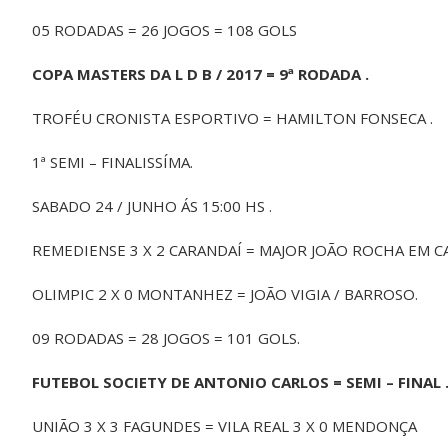
05 RODADAS = 26 JOGOS = 108 GOLS
COPA MASTERS DA L D B / 2017 = 9ª RODADA .
TROFÉU CRONISTA ESPORTIVO = HAMILTON FONSECA .
1ª SEMI – FINALISSÍMA.
SABADO 24 / JUNHO ÁS 15:00 HS .
REMEDIENSE 3 X 2 CARANDAÍ = MAJOR JOÃO ROCHA EM C
OLIMPIC 2 X 0 MONTANHEZ = JOÃO VIGIA / BARROSO.
09 RODADAS = 28 JOGOS = 101 GOLS.
FUTEBOL SOCIETY DE ANTONIO CARLOS = SEMI – FINAL 
UNIÃO 3 X 3 FAGUNDES = VILA REAL 3 X 0 MENDONÇA