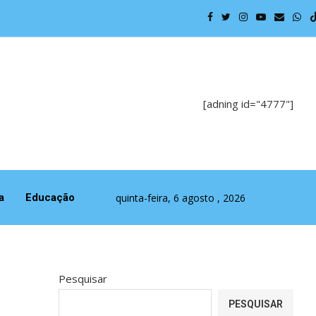
Política p
[adning id="4777"]
quinta-feira, 6 agosto , 2026
a
Educação
Pesquisar
PESQUISAR