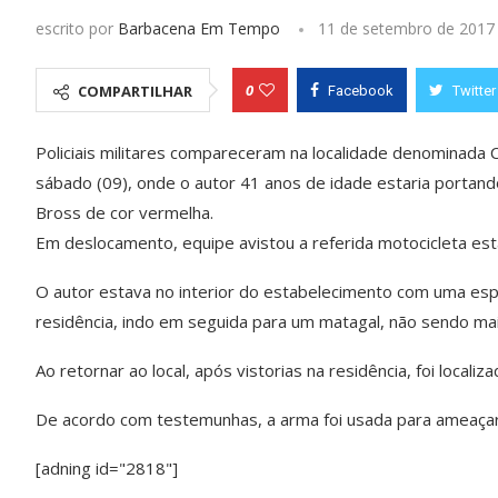
escrito por
Barbacena Em Tempo
11 de setembro de 2017
0
COMPARTILHAR
Facebook
Twitter
Policiais militares compareceram na localidade denominada 
sábado (09), onde o autor 41 anos de idade estaria porta
Bross de cor vermelha.
Em deslocamento, equipe avistou a referida motocicleta est
O autor estava no interior do estabelecimento com uma es
residência, indo em seguida para um matagal, não sendo mais
Ao retornar ao local, após vistorias na residência, foi loca
De acordo com testemunhas, a arma foi usada para ameaçar 
[adning id="2818"]