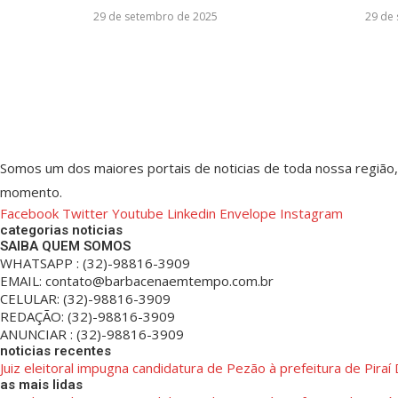
29 de setembro de 2025
29 de
Somos um dos maiores portais de noticias de toda nossa região
momento.
Facebook
Twitter
Youtube
Linkedin
Envelope
Instagram
categorias noticias
SAIBA QUEM SOMOS
WHATSAPP : (32)-98816-3909
EMAIL: contato@barbacenaemtempo.com.br
CELULAR: (32)-98816-3909
REDAÇÃO: (32)-98816-3909
ANUNCIAR : (32)-98816-3909
noticias recentes
Juiz eleitoral impugna candidatura de Pezão à prefeitura de Piraí
as mais lidas