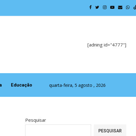
Política p
[adning id="4777"]
quarta-feira, 5 agosto , 2026
a
Educação
Pesquisar
PESQUISAR