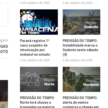
3 de outubro de 2025
3 de outubro de 2025
tagem
Paraná registra 1º
PREVISÃO DO TEMPO:
caso suspeito de
Instabilidade marca o
OGAS
intoxicação por
Sudeste neste sábado
GOTÓ
metanol no estado
(4)
3 de outubro de 2025
3 de outubro de 2025
PREVISÃO DO TEMPO:
PREVISÃO DO TEMPO:
Norte terá chuvas e
alerta de ventos
trovoadas na maioria
costeiros e chuvas em