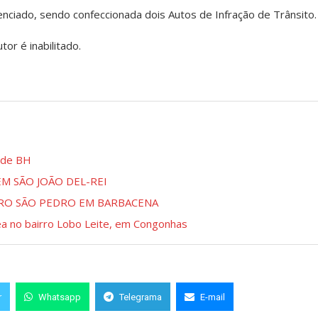
denciado, sendo confeccionada dois Autos de Infração de Trânsito.
or é inabilitado.
o de BH
EM SÃO JOÃO DEL-REI
RRO SÃO PEDRO EM BARBACENA
ea no bairro Lobo Leite, em Congonhas
r
Whatsapp
Telegrama
E-mail