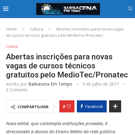
Home
Cultura
Abertas inscrições para novas vagas
de cursos técnicos gratuitos pelo MedioTec/Pronatec
Cultura
Abertas inscrições para novas
vagas de cursos técnicos
gratuitos pelo MedioTec/Pronatec
escrito por
Barbacena Em Tempo
5 de julho de 2017
0 Comente
0
COMPARTILHAR
Facebook
Novo edital, que contempla instituições privadas, é
direcionado a alunos do Ensino Médio da rede pública.